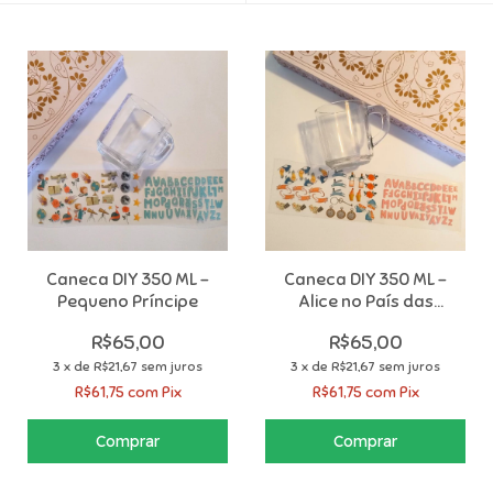
Caneca DIY 350 ML -
Caneca DIY 350 ML -
Pequeno Príncipe
Alice no País das
Maravilhas
R$65,00
R$65,00
3
x
de
R$21,67
sem juros
3
x
de
R$21,67
sem juros
R$61,75
com
Pix
R$61,75
com
Pix