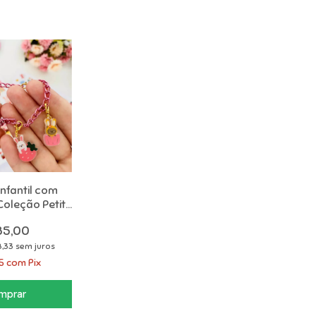
Infantil com
oleção Petit
onte
85,00
,33
sem juros
75
com
Pix