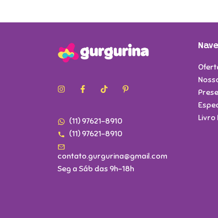
Nav
Ofert
Noss
Prese
Espec
Livro 
(11) 97621-8910
(11) 97621-8910
contato.gurgurina@gmail.com
Seg a Sáb das 9h-18h