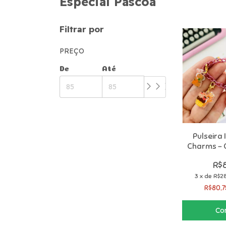
Especial Páscoa
Filtrar por
PREÇO
De
Até
Pulseira 
Charms – C
C
R$
3
x
de
R$28
R$80,