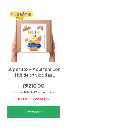
GRÁTIS
SuperBox – Aqui tem Cor
| Kit de atividades
criativas para crianças
R$210,00
3
x
de
R$70,00
sem juros
R$199,50
com
Pix