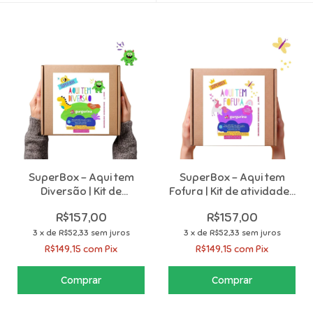
SuperBox - Aqui tem
SuperBox – Aqui tem
Diversão | Kit de
Fofura | Kit de atividades
Atividades criativas
criativas para crianças
R$157,00
R$157,00
para crianças +5anos
+ 5 anos
3
x
de
R$52,33
sem juros
3
x
de
R$52,33
sem juros
R$149,15
com
Pix
R$149,15
com
Pix